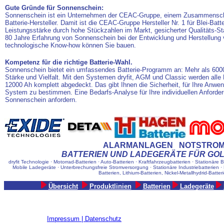
Gute Gründe für Sonnenschein:
Sonnenschein ist ein Unternehmen der CEAC-Gruppe, einem Zusammenschl
Batterie-Hersteller. Damit ist die CEAC-Gruppe Hersteller Nr. 1 für Blei-Bat
Leistungsstärke durch hohe Stückzahlen im Markt, gesicherter Qualitäts-S
80 Jahre Erfahrung von Sonnenschein bei der Entwicklung und Herstellung v
technologische Know-how können Sie bauen.
Kompetenz für die richtige Batterie-Wahl.
Sonnenschein bietet ein umfassendes Batterie-Programm an: Mehr als 6000 
Stärke und Vielfalt. Mit den Systemen dryfit, AGM und Classic werden alle
12000 Ah komplett abgedeckt. Das gibt Ihnen die Sicherheit, für Ihre Anwe
System zu bestimmen. Eine Bedarfs-Analyse für Ihre individuellen Anforder
Sonnenschein anfordern.
ALARMANLAGEN NOTSTRO
BATTERIEN UND LADEGERÄTE FÜR GO
dryfit Technologie · Motorrad-Batterien · Auto-Batterien · Kraftfahrzeugbatterien · Stationäre B
Mobile Ladegeräte · Unterbrechungsfreie Stromversorgung · Stationäre Industriebatterien 
Batterien, Lithium-Batterien, Nickel-Metallhydrid-Batter
Übersicht
Produktlinien
Batterien
Ladegeräte
Impressum | Datenschutz