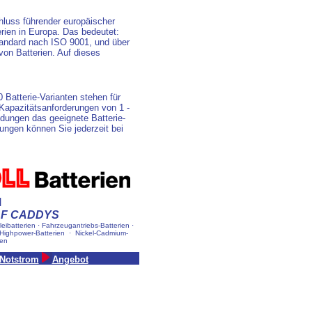
uss führender europäischer
terien in Europa. Das bedeutet:
tandard nach ISO 9001, und über
on Batterien. Auf dieses
Batterie-Varianten stehen für
 Kapazitätsanforderungen von 1 -
ndungen das geeignete Batterie-
ungen können Sie jederzeit bei
M
LF CADDYS
leibatterien · Fahrzeugantriebs-Batterien ·
· Highpower-Batterien
· Nickel-Cadmium-
ien
Notstrom
Angebot